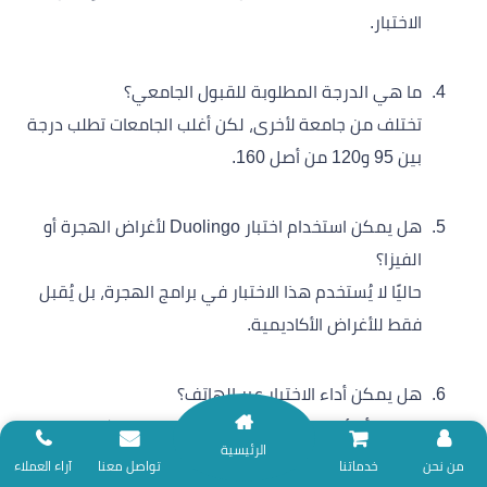
الاختبار.
ما هي الدرجة المطلوبة للقبول الجامعي؟
تختلف من جامعة لأخرى، لكن أغلب الجامعات تطلب درجة
بين 95 و120 من أصل 160.
هل يمكن استخدام اختبار Duolingo لأغراض الهجرة أو
الفيزا؟
حاليًا لا يُستخدم هذا الاختبار في برامج الهجرة، بل يُقبل
فقط للأغراض الأكاديمية.
هل يمكن أداء الاختبار عبر الهاتف؟
لا، يجب أداؤه عبر جهاز كمبيوتر يحتوي على كاميرا
الرئيسية
وميكروفون واتصال ثابت بالإنترنت.
نلتزم بتقديم خدمات المساندة البحثية وفق ضوابط الأمانة العلمية؛ لذا نعتذر عن
من نحن
خدماتنا
تواصل معنا
آراء العملاء