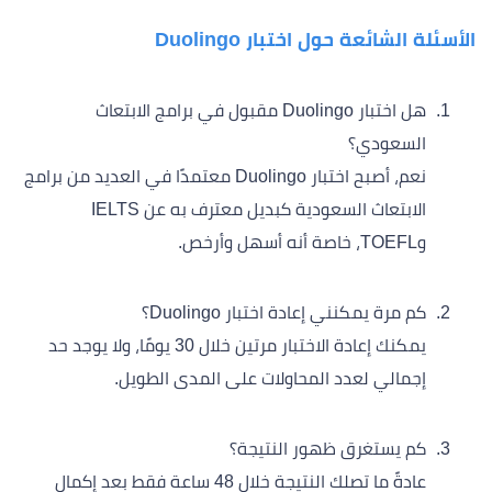
الأسئلة الشائعة حول اختبار Duolingo
هل اختبار Duolingo مقبول في برامج الابتعاث
السعودي؟
نعم، أصبح اختبار Duolingo معتمدًا في العديد من برامج
الابتعاث السعودية كبديل معترف به عن IELTS
وTOEFL، خاصة أنه أسهل وأرخص.
كم مرة يمكنني إعادة اختبار Duolingo؟
يمكنك إعادة الاختبار مرتين خلال 30 يومًا، ولا يوجد حد
إجمالي لعدد المحاولات على المدى الطويل.
كم يستغرق ظهور النتيجة؟
عادةً ما تصلك النتيجة خلال 48 ساعة فقط بعد إكمال