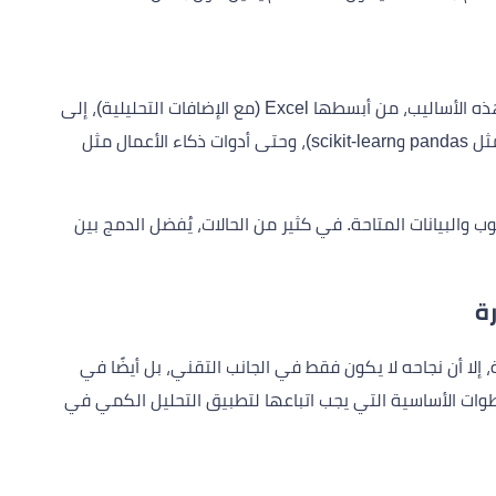
هناك العديد من الأدوات التقنية التي تُستخدم لتطبيق هذه الأساليب، من أبسطها Excel (مع الإضافات التحليلية)، إلى
أدوات أكثر تخصصًا مثل SPSS، R، Python (مع مكتبات مثل pandas وscikit-learn)، وحتى أدوات ذكاء الأعمال مثل
 والبيانات المتاحة. في كثير من الحالات، يُفضل الدمج بين
ة
إلا أن نجاحه لا يكون فقط في الجانب التقني، بل أيضًا في
ت الأساسية التي يجب اتباعها لتطبيق التحليل الكمي في