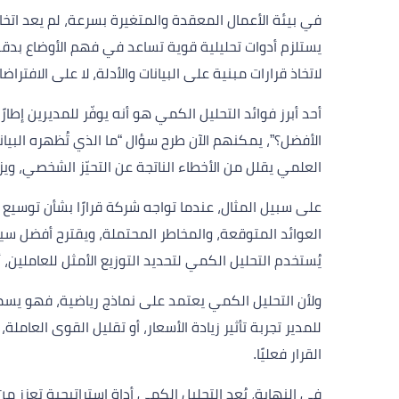
في بيئة الأعمال المعقدة والمتغيرة بسرعة، لم يعد اتخا
يستلزم أدوات تحليلية قوية تساعد في فهم الأوضاع بدقة و
لاتخاذ قرارات مبنية على البيانات والأدلة، لا على الافتراضا
أحد أبرز فوائد التحليل الكمي هو أنه يوفّر للمديرين إطا
الأفضل؟”، يمكنهم الآن طرح سؤال “ما الذي تُظهره البيانا
العلمي يقلل من الأخطاء الناتجة عن التحيّز الشخصي، ويزيد
على سبيل المثال، عندما تواجه شركة قرارًا بشأن توسيع ا
العوائد المتوقعة، والمخاطر المحتملة، ويقترح أفضل سينا
يُستخدم التحليل الكمي لتحديد التوزيع الأمثل للعاملين،
ولأن التحليل الكمي يعتمد على نماذج رياضية، فهو يس
للمدير تجربة تأثير زيادة الأسعار، أو تقليل القوى العاملة، 
القرار فعليًا.
في النهاية، يُعد التحليل الكمي أداة استراتيجية تعزز 