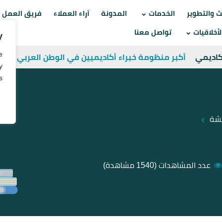
Skip
ث والتطوير
الخدمات
المدونة
آراء العملاء
فريق العمل
to
أخلاقيات
تواصل معنا
y
content
e
أكاديمي
أكبر منظومة خبراء أكاديميين في الوطن العربي
y
.
›
قشة
عدد المشاهدات
(1540 مشاهدة)