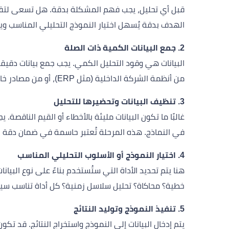
قبل أي تحليل، يجب فهم المشكلة بدقة. هل تسعى لتقليل
الهدف بدقة يُسهل اختيار النموذج التحليلي المناسب ويوف
2. جمع البيانات الكمية ذات الصلة
البيانات هي وقود التحليل الكمي. يجب جمع بيانات دقيقة
من أنظمة الشركة الداخلية (مثل ERP)، أو من مصادر خارجية (تقارير سوق، بيانات حكومية).
3. تنظيف البيانات وتحضيرها للتحليل
غالبًا ما تكون البيانات مليئة بالأخطاء أو القيم الناقصة
في النماذج. هذه المرحلة تُعتبر حاسمة في ضمان دقة ال
4. اختيار النموذج أو الأسلوب التحليلي المناسب
هنا يتم تحديد الأداة التي ستُستخدم بناءً على نوع البي
خطية؟ محاكاة؟ تحليل سلاسل زمنية؟ كل أداة تناسب سياقًا
5. تنفيذ النموذج وتوليد النتائج
يتم إدخال البيانات إلى النموذج واستخراج النتائج. قد تكون ا