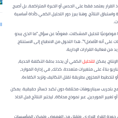
ذ القرار يعتمد فقط على الحدس أو الخبرة المتراكمة، بل أصبح
استباق النتائج. وهنا يبرز دور التحليل الكمي كأداة أساسية
ت.
ا
رًا موضوعيًا لتحليل المشكلات. فعوضًا عن سؤال “ما الذي يبدو
ت على أنه الأفضل؟”. هذا التحول من الانطباع إلى الاستنتاج
 من فعالية القرارات الإدارية.
لإنتاج، يمكن
للتحليل
الكمي أن يحدد بدقة التكلفة الحدية،
ريو بناءً على متغيرات متعددة. كذلك، في إدارة الموارد،
 أو لتخطيط المخزون بطريقة تقلل التكاليف وتزيد الكفاءة.
مح بتجريب سيناريوهات مختلفة دون تكبد خسائر حقيقية. يمكن
أو تغيير الموردين، عبر نموذج محاكاة، ليختبر النتائج قبل اتخاذ
من جودة القرار الإداري، وتقلل من الغموض، وتمكن المؤسسات