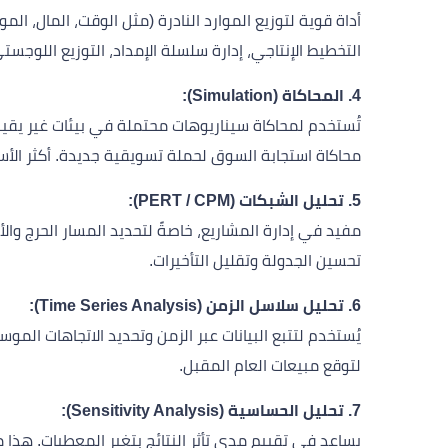
أداة قوية لتوزيع الموارد النادرة (مثل الوقت، المال، 
التخطيط الإنتاجي، إدارة سلسلة الإمداد، التوزيع اللوجست
4. المحاكاة (Simulation):
تُستخدم لمحاكاة سيناريوهات محتملة في بيئات غير يقينية
محاكاة استجابة السوق لحملة تسويقية جديدة. أكثر الأس
5. تحليل الشبكات (PERT / CPM):
مفيد في إدارة المشاريع، خاصةً لتحديد المسار الحرج وا
تحسين الجدولة وتقليل التأخيرات.
6. تحليل سلاسل الزمن (Time Series Analysis):
لتوقع مبيعات العام المقبل.
7. تحليل الحساسية (Sensitivity Analysis):
يساعد في تقييم مدى تأثر النتائج بتغير المعطيات. هذ