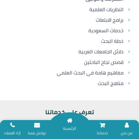
النظريات العلمية
برامج الابتعاث
خدمات السعودية
خطة البحث
دلائل الجامعات العربية
قصص نجاح الباحثين
مفاهيم هامة في البحث العلمي
مناهج البحث
تعرف على خدماتنا
الرئيسية
نلتزم بتقديم خدمات المساندة البحثية وفق ضوابط الأمانة العلمية؛ لذا نعتذر عن
من نحن
خدماتنا
تواصل معنا
آراء العملاء