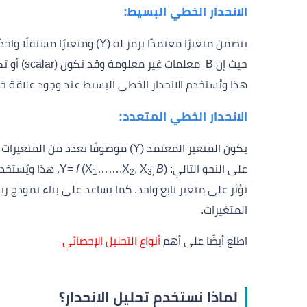
الانحدار الخطي البسيط:
هذا ويُستخدم الانحدار الخطي البسيط عند وجود علاقة خط
الانحدار الخطي المتعدد:
يكون المتغير المعتمد (Y) موصوفًا بعدد من المتغيرات المستقلة التوضيحية (X
على النحو التالي: (Y=
B
, X
…….X
(X
f
،
هذا ويُستخد
1
2
3,
تؤثر على متغير تابع واحد. كما يساعد على بناء نموذج ر
المتغيرات.
اطلع أيضًا على أهم
أنواع التحليل الإحصائي
لماذا نستخدم تحليل الانحدار؟