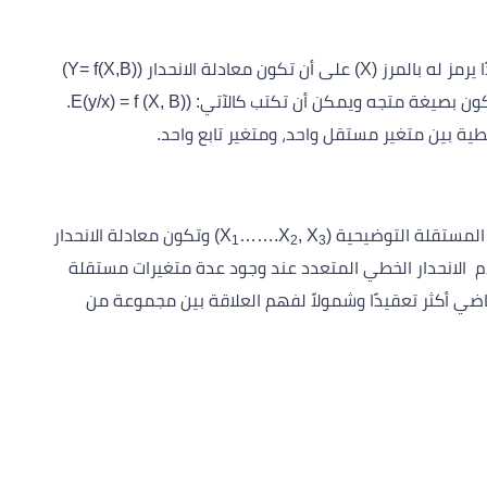
يتضمن متغيرًا معتمدًا يرمز له (Y) ومتغيرًا مستقلًا واحدًا يرمز له بالمرز (X) على أن تكون معادلة الانحدار (Y= f(X,B))
حيث إن B معلمات غير معلومة وقد تكون (scalar) أو تكون بصيغة متجه ويمكن أن تكتب كالآتي: (E(y/x) = f (X, B).
ية بين متغير مستقل واحد، ومتغير تابع واحد.
, X
…….X
) وتكون معادلة الانحدار
1
2
3
م الانحدار الخطي المتعدد عند وجود عدة متغيرات مستقلة
ياضي أكثر تعقيدًا وشمولاً لفهم العلاقة بين مجموعة من