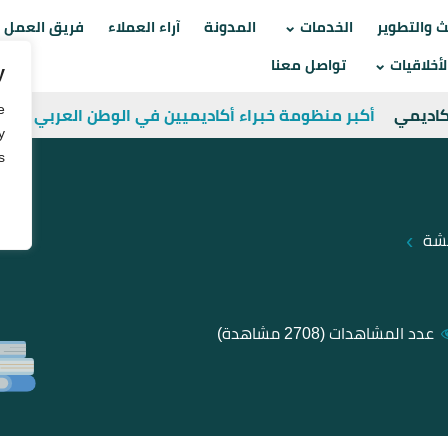
Skip
ث والتطوير
الخدمات
المدونة
آراء العملاء
فريق العمل
to
أخلاقيات
تواصل معنا
y
content
e
أكاديمي
أكبر منظومة خبراء أكاديميين في الوطن العربي
y
.
›
قشة
عدد المشاهدات
(2708 مشاهدة)