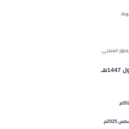
بة.
لتطوّر المهني.
1هـ
.
.