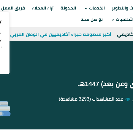
Skip
ث والتطوير
الخدمات
المدونة
آراء العملاء
فريق العمل
to
أخلاقيات
تواصل معنا
y
content
e
أكاديمي
أكبر منظومة خبراء أكاديميين في الوطن العربي
y
.
بعد) 1447هـ
عدد المشاهدات
(3293 مشاهدة)