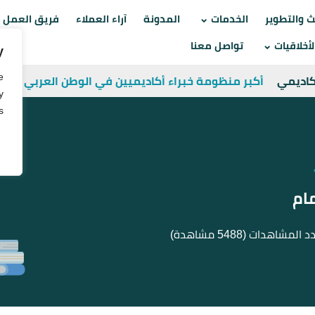
Skip
ث والتطوير
الخدمات
المدونة
آراء العملاء
فريق العمل
to
أخلاقيات
تواصل معنا
y
content
e
أكاديمي
أكبر منظومة خبراء أكاديميين في الوطن العربي
y
.
مام
د المشاهدات
(5488 مشاهدة)