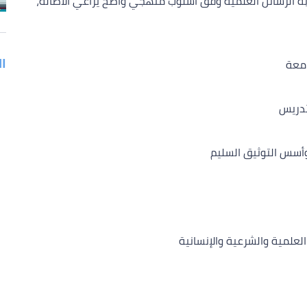
بة الرسائل العلمية وفق أسلوب منهجي واضح يراعي الأصالة،
ا
امعة
تدريس
 وأسس التوثيق السليم
لعلمية والشرعية والإنسانية