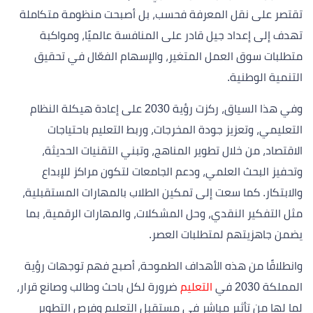
تقتصر على نقل المعرفة فحسب، بل أصبحت منظومة متكاملة
تهدف إلى إعداد جيل قادر على المنافسة عالميًا، ومواكبة
متطلبات سوق العمل المتغير، والإسهام الفعّال في تحقيق
التنمية الوطنية.
وفي هذا السياق، ركزت رؤية 2030 على إعادة هيكلة النظام
التعليمي، وتعزيز جودة المخرجات، وربط التعليم باحتياجات
الاقتصاد، من خلال تطوير المناهج، وتبني التقنيات الحديثة،
وتحفيز البحث العلمي، ودعم الجامعات لتكون مراكز للإبداع
والابتكار. كما سعت إلى تمكين الطلاب بالمهارات المستقبلية،
مثل التفكير النقدي، وحل المشكلات، والمهارات الرقمية، بما
يضمن جاهزيتهم لمتطلبات العصر.
وانطلاقًا من هذه الأهداف الطموحة، أصبح فهم توجهات رؤية
المملكة 2030 في
التعليم
ضرورة لكل باحث وطالب وصانع قرار،
لما لها من تأثير مباشر في مستقبل التعليم وفرص التطوير