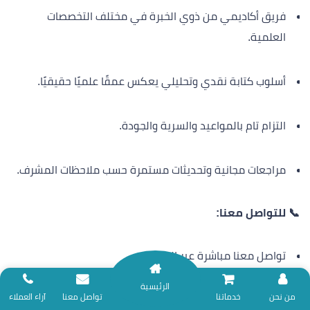
فريق أكاديمي من ذوي الخبرة في مختلف التخصصات
العلمية.
أسلوب كتابة نقدي وتحليلي يعكس عمقًا علميًا حقيقيًا.
التزام تام بالمواعيد والسرية والجودة.
مراجعات مجانية وتحديثات مستمرة حسب ملاحظات المشرف.
📞 للتواصل معنا:
تواصل معنا مباشرة عبر الواتساب
الرئيسية
نلتزم بتقديم خدمات المساندة البحثية وفق ضوابط الأمانة العلمية؛ لذا نعتذر عن
من نحن
خدماتنا
تواصل معنا
آراء العملاء
أو من خلال صفحة “تواصل معنا” على موقعنا الإلكتروني