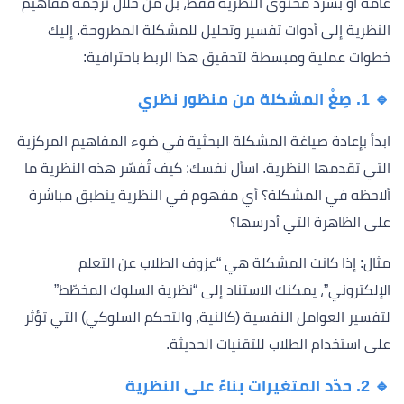
عامة أو بسرد محتوى النظرية فقط، بل من خلال ترجمة مفاهيم
النظرية إلى أدوات تفسير وتحليل للمشكلة المطروحة. إليك
خطوات عملية ومبسطة لتحقيق هذا الربط باحترافية:
🔹 1. صِغْ المشكلة من منظور نظري
ابدأ بإعادة صياغة المشكلة البحثية في ضوء المفاهيم المركزية
التي تقدمها النظرية. اسأل نفسك: كيف تُفسّر هذه النظرية ما
ألاحظه في المشكلة؟ أي مفهوم في النظرية ينطبق مباشرة
على الظاهرة التي أدرسها؟
مثال: إذا كانت المشكلة هي “عزوف الطلاب عن التعلم
الإلكتروني”، يمكنك الاستناد إلى “نظرية السلوك المخطّط”
لتفسير العوامل النفسية (كالنية، والتحكم السلوكي) التي تؤثر
على استخدام الطلاب للتقنيات الحديثة.
🔹 2. حدّد المتغيرات بناءً على النظرية