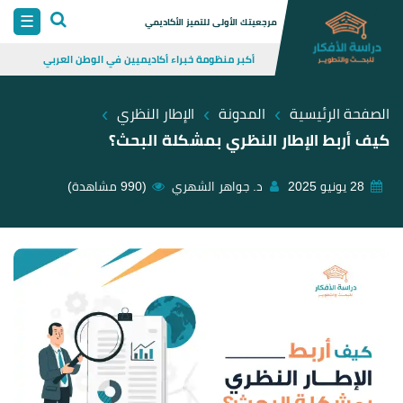
Skip
☰
مرجعيتك الأولى للتميز الأكاديمي
to
أكبر منظومة خبراء أكاديميين في الوطن العربي
content
›
›
›
الصفحة الرئيسية
المدونة
الإطار النظري
كيف أربط الإطار النظري بمشكلة البحث؟
28 يونيو 2025
د. جواهر الشهري
(990 مشاهدة)