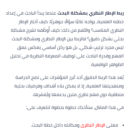
ربط الإطار النظري بمشكلة البحث
عندما يبدأ الباحث في إعداد
خطته العلمية، يواجه غالبًا سؤالًا جوهريًا: كيف أختار الإطار
النظري المناسب؟ والأهم من ذلك: كيف أُوظّفه لشرح مشكلة
بحثي بشكل دقيق؟ فالربط بين الإطار النظري ومشكلة البحث
ليس مجرد ترتيبٍ شكلي، بل هو ركن أساسي يعكس عمق
الفهم وقدرة الباحث على توظيف المعرفة النظرية في تحليل
الظواهر الواقعية.
يُعد هذا الربط الدقيق أحد أبرز المؤشرات على نضج الدراسة
ومنهجيتها العلمية، إذ لا يمكن بناء أهداف وفرضيات بحثية
منطقية دون فهم نظري متين يدعمها ويُفسّرها.
في هذا المقال، سنأخذك خطوة بخطوة لتتعرف على:
معنى
الإطار النظري
ومكانته داخل خطة البحث.