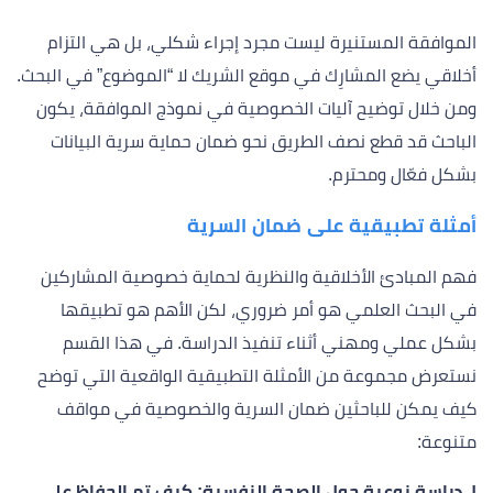
الموافقة المستنيرة ليست مجرد إجراء شكلي، بل هي التزام
أخلاقي يضع المشارِك في موقع الشريك لا “الموضوع” في البحث.
ومن خلال توضيح آليات الخصوصية في نموذج الموافقة، يكون
الباحث قد قطع نصف الطريق نحو ضمان حماية سرية البيانات
بشكل فعّال ومحترم.
أمثلة تطبيقية على ضمان السرية
فهم المبادئ الأخلاقية والنظرية لحماية خصوصية المشاركين
في البحث العلمي هو أمر ضروري، لكن الأهم هو تطبيقها
بشكل عملي ومهني أثناء تنفيذ الدراسة. في هذا القسم
نستعرض مجموعة من الأمثلة التطبيقية الواقعية التي توضح
كيف يمكن للباحثين ضمان السرية والخصوصية في مواقف
متنوعة:
١. دراسة نوعية حول الصحة النفسية: كيف تم الحفاظ على