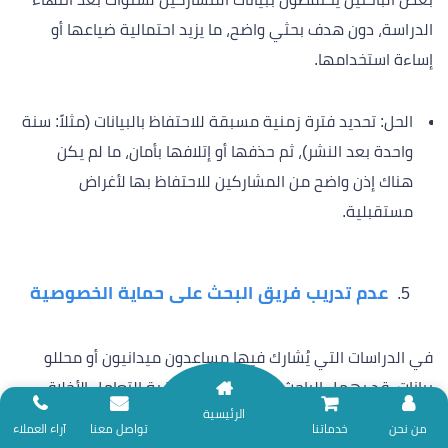
الدراسة، دون هدف بحثي واضح، ما يزيد احتمالية ضياعها أو
إساءة استخدامها.
الحل: تحديد فترة زمنية مسبقة للاحتفاظ بالبيانات (مثلاً: سنة
واحدة بعد النشر)، ثم حذفها أو إتلافها بأمان، ما لم يكن
هناك إذن واضح من المشاركين للاحتفاظ بها لأغراض
مستقبلية.
عدم تدريب فريق البحث على حماية الخصوصية
في الدراسات التي يُشارك فيها مساعدون ميدانيون أو محللو
بيانات، قد يهمل الباحث تدريبهم على كيفية التعامل الأخلاقي
الرئيسية
مع المعلومات الحساسة، ما يُعرّض السرية للخطر.
نلتزم بتقديم خدمات المساندة البحثية وفق ضوابط الأمانة العلمية؛ لذا نعتذر عن
من نحن
خدماتنا
تواصل معنا
آراء العملاء