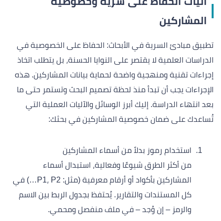
آليات الحفاظ على سرية وخصوصية
المشاركين
تطبيق مبادئ السرية في الأبحاث: الحفاظ على الخصوصية في
الدراسات العلمية لا يقتصر على النوايا الحسنة، بل يتطلب اتخاذ
إجراءات تقنية ومنهجية واضحة لحماية بيانات المشاركين. هذه
الإجراءات يجب أن تبدأ منذ لحظة تصميم البحث وتستمر حتى ما
بعد انتهاء الدراسة. إليك أبرز الوسائل والآليات العملية التي
تُساعدك على ضمان خصوصية المشاركين في بحثك:
استخدام رموز بدلاً من أسماء المشاركين
من أكثر الطرق شيوعًا وفعالية، استبدال أسماء
المشاركين بأكواد أو أرقام معرفية (مثل: P1، P2…) في
كل المستندات والتقارير. يُحتفظ بجدول الربط بين الاسم
والرمز – إن وُجد – في ملف منفصل ومحمي.