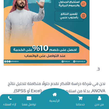
نحن في شركة دراسة الأفكار نقدم حلولًا متكاملة لتحليل نتائج
ANOVA، بدءًا من استلام قاعدة البيانات (Excel أو SPSS)،
وحتى إعداد نتائج مكتوبة وجاهزة للإدراج في البحث أو الرسالة
الرئيسية
نلتزم بتقديم خدمات المساندة البحثية وفق ضوابط الأمانة العلمية؛ لذا نعتذر عن
من نحن
خدماتنا
تواصل معنا
آراء العملاء
الأكاديمية.