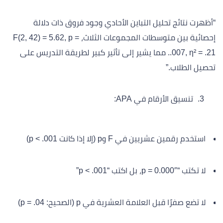
“أظهرت نتائج تحليل التباين الأحادي وجود فروق ذات دلالة
إحصائية بين متوسطات المجموعات الثلاث، F(2, 42) = 5.62, p =
.007, η² = .21. مما يشير إلى تأثير كبير لطريقة التدريس على
تحصيل الطلاب.”
تنسيق الأرقام في APA:
استخدم رقمين عشريين في F وp (إلا إذا كانت p < .001)
لا تكتب “p = 0.000″، بل اكتب “p < .001”
لا تضع صفرًا قبل العلامة العشرية في p (الصحيح: p = .04)