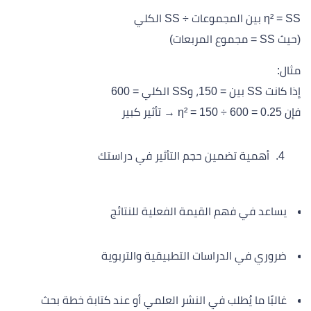
η² = SS بين المجموعات ÷ SS الكلي
(حيث SS = مجموع المربعات)
مثال:
إذا كانت SS بين = 150، وSS الكلي = 600
فإن η² = 150 ÷ 600 = 0.25 → تأثير كبير
أهمية تضمين حجم التأثير في دراستك
يساعد في فهم القيمة الفعلية للنتائج
ضروري في الدراسات التطبيقية والتربوية
غالبًا ما يُطلب في النشر العلمي أو عند كتابة خطة بحث