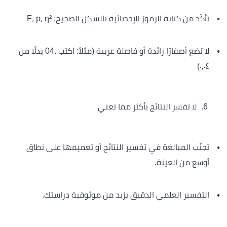
تأكّد من كتابة الرموز الإحصائية بالشكل الصحيح: F، p، η²
لا تضع أصفارًا زائدة أو فاصلة عربية (مثلاً: اكتب .04 بدلًا من
٠٫٠٤)
لا تفسر النتائج بأكثر مما تعني
تجنّب المبالغة في تفسير النتائج أو تعميمها على نطاق
أوسع من العينة.
التفسير العلمي الدقيق يزيد من موثوقية دراستك.