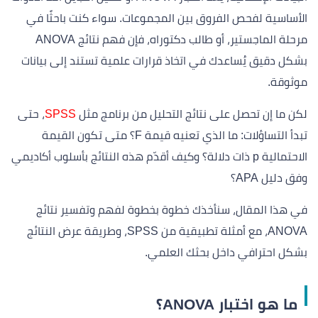
الأساسية لفحص الفروق بين المجموعات. سواء كنت باحثًا في
مرحلة الماجستير، أو طالب دكتوراه، فإن فهم نتائج ANOVA
بشكل دقيق يُساعدك في اتخاذ قرارات علمية تستند إلى بيانات
موثوقة.
لكن ما إن تحصل على نتائج التحليل من برنامج مثل
SPSS
، حتى
تبدأ التساؤلات: ما الذي تعنيه قيمة F؟ متى تكون القيمة
الاحتمالية p ذات دلالة؟ وكيف أقدّم هذه النتائج بأسلوب أكاديمي
وفق دليل APA؟
في هذا المقال، سنأخذك خطوة بخطوة لفهم وتفسير نتائج
ANOVA، مع أمثلة تطبيقية من SPSS، وطريقة عرض النتائج
بشكل احترافي داخل بحثك العلمي.
ما هو اختبار ANOVA؟