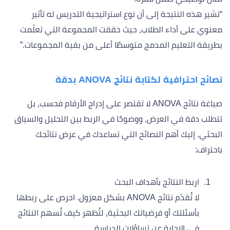
“تشير هذه النتيجة إلى أن نوع استراتيجية التدريس له تأثير
معنوي على أداء الطلاب، حيث حققت المجموعة التي تعلّمت
بطريقة التعليم المدمج متوسطًا أعلى من بقية المجموعات.”
نصائح احترافية لكتابة نتائج ANOVA بدقة
صياغة نتائج ANOVA لا تقتصر على إدراج الأرقام فحسب، بل
تتطلب دقة في العرض، ووضوحًا في الربط بين التحليل والسياق
البحثي. إليك أهم النصائح التي تساعدك في عرض نتائجك
باحتراف:
اربط النتائج بأهداف البحث
لا تُقدّم نتائج ANOVA بشكل معزول. احرص على ربطها
بأسئلتك أو فرضياتك البحثية، لتُظهر كيف تُسهم النتائج
في الإجابة عن تساؤلات الدراسة.