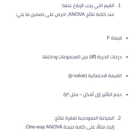
القيم التي يجب الإبلاغ عنها:
عند كتابة نتائج ANOVA، احرص على تضمين ما يلي:
قيمة F
درجات الحرية (df) بين المجموعات وداخلها
القيمة الاحتمالية (p-value)
حجم التأثير (إن أمكن – مثل η²)
الصياغة النموذجية لفقرة نتائج:
إليك مثالًا على كتابة نتيجة One-way ANOVA: