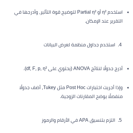
استخدم η² أو Partial η² لتوضيح قوة التأثير، وأدرجها في
التقرير عند الإمكان.
استخدم جداول منظمة لعرض البيانات
أدرج جدولًا لنتائج ANOVA (يحتوي على df، F، p، η²).
وإذا أجريت اختبارات Post Hoc مثل Tukey، أضف جدولًا
منفصلًا يوضح المقارنات الزوجية.
التزم بتنسيق APA في الأرقام والرموز