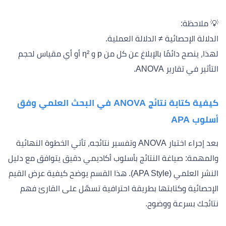
💡 ملاحظة:
الدلالة الإحصائية ≠ الدلالة العملية.
لهذا، ينصح دائمًا بالإبلاغ عن كل من p و η² أو أي مقياس لحجم
التأثير في تقارير ANOVA.
كيفية كتابة نتائج ANOVA في البحث العلمي وفق
أسلوب APA
بعد إجراء اختبار ANOVA وتفسير نتائجه، تأتي الخطوة النهائية
والمهمة: صياغة النتائج بأسلوب أكاديمي دقيق يتوافق مع دليل
النشر العلمي (APA Style). هذا القسم يوضح كيفية عرض القيم
الإحصائية وكتابتها بطريقة احترافية تسهّل على القارئ فهم
نتائجك بسرعة ووضوح.