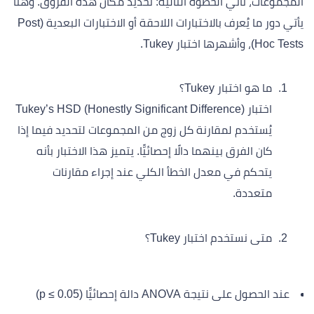
المجموعات، تأتي الخطوة التالية: تحديد مكان هذه الفروق. وهنا
يأتي دور ما يُعرف بالاختبارات اللاحقة أو الاختبارات البعدية (Post
Hoc Tests)، وأشهرها اختبار Tukey.
ما هو اختبار Tukey؟
اختبار Tukey’s HSD (Honestly Significant Difference)
يُستخدم لمقارنة كل زوج من المجموعات لتحديد فيما إذا
كان الفرق بينهما دالًا إحصائيًّا. يتميز هذا الاختبار بأنه
يتحكم في معدل الخطأ الكلي عند إجراء مقارنات
متعددة.
متى نستخدم اختبار Tukey؟
عند الحصول على نتيجة ANOVA دالة إحصائيًّا (p ≤ 0.05)