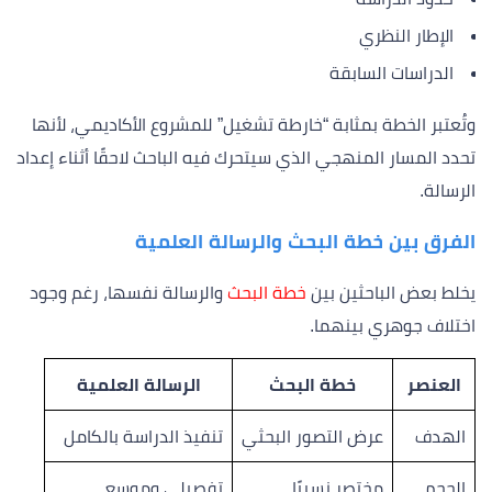
الإطار النظري
الدراسات السابقة
وتُعتبر الخطة بمثابة “خارطة تشغيل” للمشروع الأكاديمي، لأنها
تحدد المسار المنهجي الذي سيتحرك فيه الباحث لاحقًا أثناء إعداد
الرسالة.
الفرق بين خطة البحث والرسالة العلمية
يخلط بعض الباحثين بين
خطة البحث
والرسالة نفسها، رغم وجود
اختلاف جوهري بينهما.
العنصر
خطة البحث
الرسالة العلمية
الهدف
عرض التصور البحثي
تنفيذ الدراسة بالكامل
الحجم
مختصر نسبيًا
تفصيلي وموسع