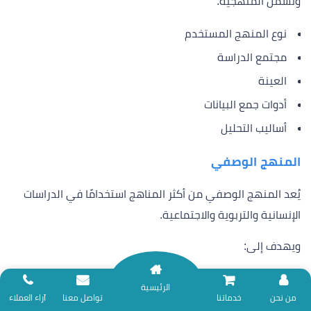
وتشمل المنهجية:
نوع المنهج المستخدم
مجتمع الدراسة
العينة
أدوات جمع البيانات
أساليب التحليل
المنهج الوصفي
يُعد المنهج الوصفي من أكثر المناهج استخدامًا في الدراسات
الإنسانية والتربوية والاجتماعية.
ويهدف إلى:
وصف الظاهرة كما هي
الرئيسية
نلتزم بتقديم خدمات المساندة البحثية وفق ضوابط الأمانة العلمية؛ لذا نعتذر عن
من نحن
خدماتنا
تواصل معنا
آراء العملاء
تحليل خصائصها