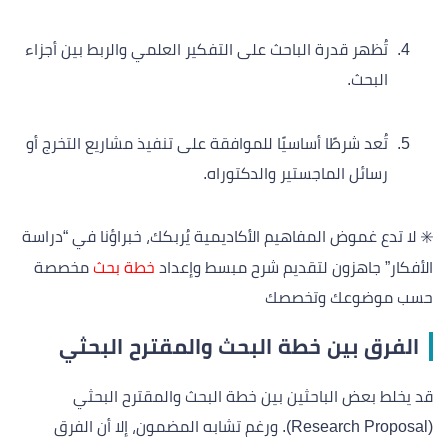
تُظهر قدرة الباحث على التفكير العلمي والربط بين أجزاء
البحث.
تُعد شرطًا أساسيًا للموافقة على تنفيذ مشاريع التخرج أو
رسائل الماجستير والدكتوراه.
✳️ لا تدع غموض المفاهيم الأكاديمية يُربكك، خبراؤنا في “دراسة
الأفكار” جاهزون لتقديم شرح مبسط وإعداد
خطة بحث
مخصصة
حسب موضوعك وتخصصك
الفرق بين خطة البحث والمقترح البحثي
قد يخلط بعض الباحثين بين خطة البحث والمقترح البحثي
(Research Proposal). ورغم تشابه المضمون، إلا أن الفرق