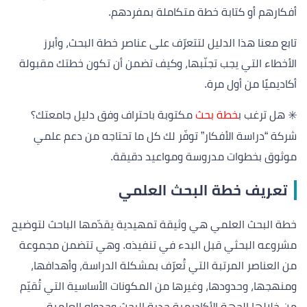
أفكارهم أو كتابة خطة متكاملة بمفردهم.
تابع معنا هذا الدليل لتتعرّف على عناصر خطة البحث، وأبرز
الأخطاء التي يجب تجنّبها، وكيف تضمن أن تكون خطتك مقبولة
أكاديميًا من أول مرة.
✳️ هل ترغب ب
خطة بحث
مكتوبة باحتراف وفق دليل جامعتك؟
شركة “دراسة الأفكار” توفّر لك كل ما تحتاجه من دعم علمي
موثوق بخطوات مدروسة ومواعيد دقيقة.
تعريف خطة البحث العلمي
خطة البحث العلمي هي وثيقة تمهيدية يقدّمها الباحث لتوضيح
مشروعه البحثي قبل البدء في تنفيذه. وهي تتضمن مجموعة
من العناصر المرتبة التي تُعرّف بمشكلة الدراسة، وأهدافها،
ومنهجها، وحدودها، وغيرها من المكونات الأساسية التي تُقيّم
من خلالها الجهة الأكاديمية جدية البحث وجدواه العلمية.