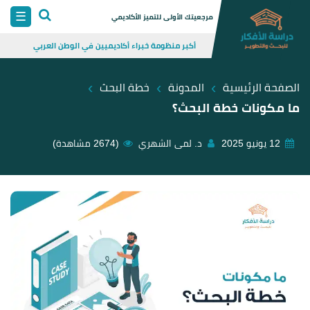
Skip
☰
مرجعيتك الأولى للتميز الأكاديمي
to
أكبر منظومة خبراء أكاديميين في الوطن العربي
content
›
›
›
الصفحة الرئيسية
المدونة
خطة البحث
ما مكونات خطة البحث؟
12 يونيو 2025
د. لمى الشهري
(2674 مشاهدة)