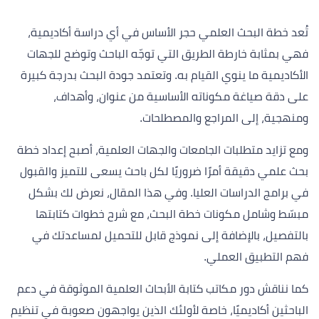
تُعد خطة البحث العلمي حجر الأساس في أي دراسة أكاديمية،
فهي بمثابة خارطة الطريق التي توجّه الباحث وتوضح للجهات
الأكاديمية ما ينوي القيام به. وتعتمد جودة البحث بدرجة كبيرة
على دقة صياغة مكوناته الأساسية من عنوان، وأهداف،
ومنهجية، إلى المراجع والمصطلحات.
ومع تزايد متطلبات الجامعات والجهات العلمية، أصبح إعداد خطة
بحث علمي دقيقة أمرًا ضروريًا لكل باحث يسعى للتميز والقبول
في برامج الدراسات العليا. وفي هذا المقال، نعرض لك بشكل
مبسّط وشامل مكونات خطة البحث، مع شرح خطوات كتابتها
بالتفصيل، بالإضافة إلى نموذج قابل للتحميل لمساعدتك في
فهم التطبيق العملي.
كما نناقش دور مكاتب كتابة الأبحاث العلمية الموثوقة في دعم
الباحثين أكاديميًا، خاصة لأولئك الذين يواجهون صعوبة في تنظيم