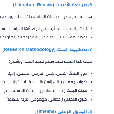
6. مراجعة الأدبيات (Literature Review)
هذا القسم يعرض الدراسات السابقة ذات الصلة، ويوضح ك
إظهار الفجوات البحثية التي لم تغطَّها الدراسات السا
تحديد كيف سيبني بحثك على المعرفة الحالية أو يضيف
7. منهجية البحث (Research Methodology)
يصف هذا القسم كيف سيتم تنفيذ البحث، ويشمل:
نوع البحث
(كيفي، كمي، تجريبي، مسحي، إلخ).
أدوات جمع البيانات
(استبيانات، مقابلات، تجارب، إلخ).
عينة البحث
(عدد المشاركين، الفئات المستهدفة).
طرق التحليل
(إحصائي، موضوعي، مزيج بينهما).
8. الجدول الزمني (Timeline)