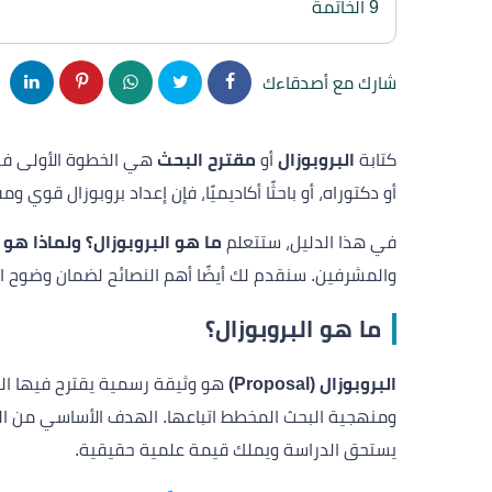
9
الخاتمة
شارك مع أصدقاءك
كتابة
البروبوزال
أو
مقترح البحث
هي الخطوة الأولى في
أو دكتوراه، أو باحثًا أكاديميًا، فإن إعداد بروبوزال قوي 
في هذا الدليل، ستتعلم
ما هو البروبوزال؟ ولماذا هو
والمشرفين. سنقدم لك أيضًا أهم النصائح لضمان وضوح الفكر
ما هو البروبوزال؟
البروبوزال (Proposal)
هو وثيقة رسمية يقترح فيها ال
ومنهجية البحث المخطط اتباعها. الهدف الأساسي من البرو
يستحق الدراسة ويملك قيمة علمية حقيقية.