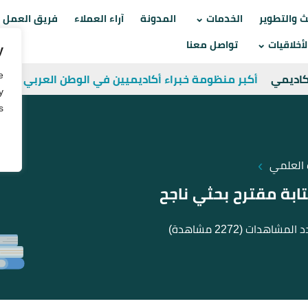
Skip
ث والتطوير
الخدمات
المدونة
آراء العملاء
فريق العمل
to
أخلاقيات
تواصل معنا
y
content
e
أكاديمي
أكبر منظومة خبراء أكاديميين في الوطن العربي
y
.
›
 العلمي
تابة مقترح بحثي ناجح
د المشاهدات
(2272 مشاهدة)