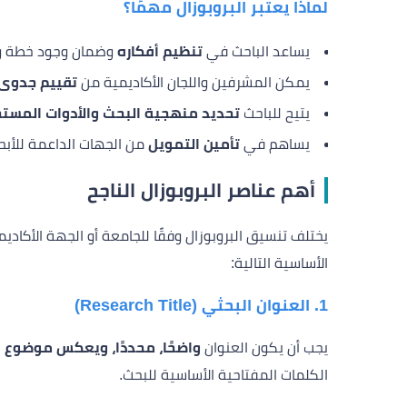
لماذا يعتبر البروبوزال مهمًا؟
يساعد الباحث في
تنظيم أفكاره
وضمان وجود خطة وا
يمكن المشرفين واللجان الأكاديمية من
تقييم جدوى 
يتيح للباحث
تحديد منهجية البحث والأدوات المست
يساهم في
تأمين التمويل
من الجهات الداعمة للأبحا
أهم عناصر البروبوزال الناجح
يختلف تنسيق البروبوزال وفقًا للجامعة أو الجهة الأكاد
الأساسية التالية:
1. العنوان البحثي (Research Title)
يجب أن يكون العنوان
واضحًا، محددًا، ويعكس موضوع 
الكلمات المفتاحية الأساسية للبحث.