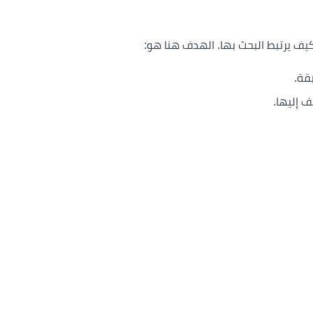
يف يرتبط البحث بها. الهدف هنا هو:
بقة.
 إليها.