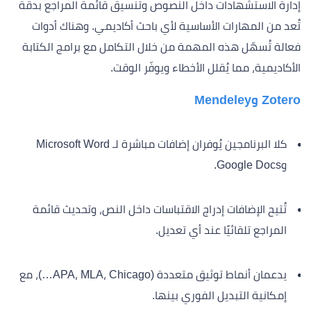
إدارة الاستشهادات داخل النصوص وتنسيق قائمة المراجع بدقة
تُعد من المهارات الأساسية لأي باحث أكاديمي. وهناك أدوات
فعالة تُسهّل هذه المهمة من خلال التكامل مع برامج الكتابة
الأكاديمية، مما يُقلل الأخطاء ويوفّر الوقت.
Zotero وMendeley
كلا البرنامجين يُوفران إضافات مباشرة لـ Microsoft Word
وGoogle Docs.
تُتيح الإضافات إدراج الاقتباسات داخل النص، وتحديث قائمة
المراجع تلقائيًا عند أي تعديل.
يدعمان أنماط توثيق متعددة (APA، MLA، Chicago…)، مع
إمكانية التبديل الفوري بينها.