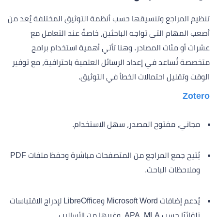
تنظيم المراجع وتنسيقها حسب أنظمة التوثيق المختلفة يُعد من
أصعب المهام التي تواجه الباحثين، خاصةً عند التعامل مع
عشرات أو مئات المصادر. وهنا تأتي أهمية استخدام برامج
متخصصة تُساعد في إعداد الرسائل العلمية باحترافية، مع توفير
الوقت وتقليل احتمالات الخطأ في التوثيق.
Zotero
مجاني، مفتوح المصدر، سهل الاستخدام.
يُتيح جمع المراجع من المتصفحات مباشرة وحفظ ملفات PDF
وملاحظات الباحث.
يُدعم إضافات Microsoft Word وLibreOffice لإدراج الاقتباسات
تلقائيًا حسب APA، MLA، وغيرها من الأساليب.