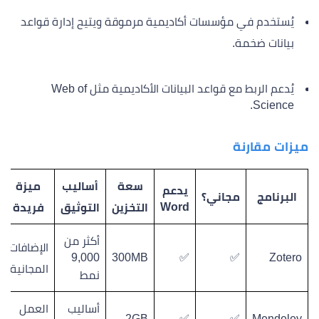
يُستخدم في مؤسسات أكاديمية مرموقة ويتيح إدارة قواعد
بيانات ضخمة.
يُدعم الربط مع قواعد البيانات الأكاديمية مثل Web of
Science.
ميزات مقارنة
سعة
أساليب
ميزة
يدعم
البرنامج
مجاني؟
Word
التخزين
التوثيق
فريدة
أكثر من
الإضافات
9,000
300MB
✅
✅
Zotero
المجانية
نمط
أساليب
العمل
2GB
✅
✅
Mendeley