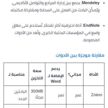
Mendeley
: يجمع بين إدارة المراجع والتواصل الأكاديمي،
ويُمكِّن الباحث من العمل على السحابة ومشاركة مكتبته.
EndNote
: أداة احترافية أكثر تقدمًا، تُستخدم على نطاق
واسع في المؤسسات البحثية الكبرى، وتُعد من الأدوات
المدفوعة.
مقارنة موجزة بين الأدوات
يدعم
سعة
الأداة
مجاني؟
مناسبة لـ
الإضافة لـ
التخزين
Word
300MB
الباحثين
Zotero
نعم
نعم
مجانًا
الجدد