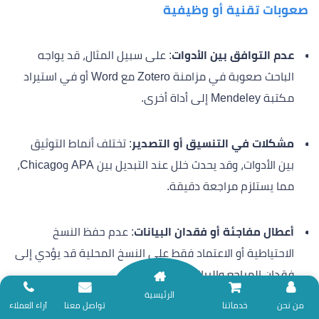
صعوبات تقنية أو وظيفية
عدم التوافق بين الأدوات
: على سبيل المثال، قد يواجه
الباحث صعوبة في مزامنة Zotero مع Word أو في استيراد
مكتبة Mendeley إلى أداة أخرى.
مشكلات في التنسيق أو التصدير
: تختلف أنماط التوثيق
بين الأدوات، وقد يحدث خلل عند التبديل بين APA وChicago،
مما يستلزم مراجعة دقيقة.
أعطال مفاجئة أو فقدان البيانات
: عدم حفظ النسخ
الاحتياطية أو الاعتماد فقط على النسخ المحلية قد يؤدي إلى
فقدان المراجع والبيانات.
الرئيسية
نلتزم بتقديم خدمات المساندة البحثية وفق ضوابط الأمانة العلمية؛ لذا نعتذر عن
من نحن
خدماتنا
تواصل معنا
آراء العملاء