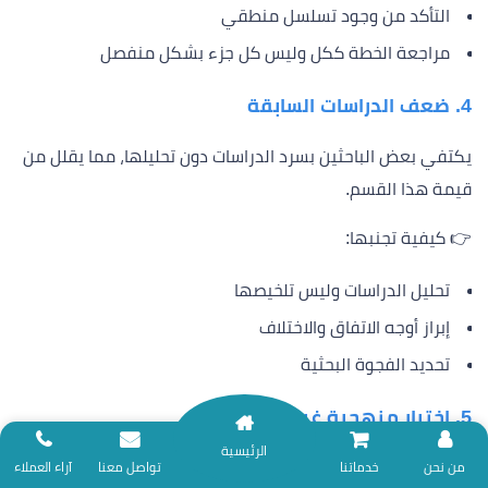
التأكد من وجود تسلسل منطقي
مراجعة الخطة ككل وليس كل جزء بشكل منفصل
4. ضعف الدراسات السابقة
يكتفي بعض الباحثين بسرد الدراسات دون تحليلها، مما يقلل من
قيمة هذا القسم.
👉 كيفية تجنبها:
تحليل الدراسات وليس تلخيصها
إبراز أوجه الاتفاق والاختلاف
تحديد الفجوة البحثية
5. اختيار منهجية غير مناسبة
الرئيسية
اختيار منهج لا يتناسب مع المشكلة يؤدي إلى نتائج غير دقيقة.
نلتزم بتقديم خدمات المساندة البحثية وفق ضوابط الأمانة العلمية؛ لذا نعتذر عن
من نحن
خدماتنا
تواصل معنا
آراء العملاء