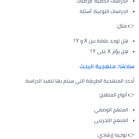
الدراسات الكمية: فرضيات
الدراسات النوعية: أسئلة
👉 مثال:
هل توجد علاقة بين X و Y؟
هل يؤثر X على Y؟
سادسًا: منهجية البحث
تُحدد المنهجية الطريقة التي سيتم بها تنفيذ الدراسة.
👉 أنواع المناهج:
المنهج الوصفي
المنهج التجريبي
👉 توجيه إرشادي: