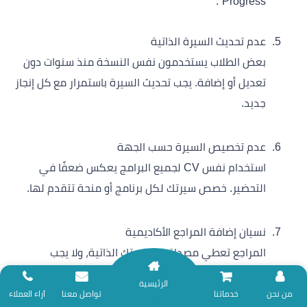
Progress”.
عدم تحديث السيرة الذاتية
بعض الطلاب يستخدمون نفس النسخة منذ سنوات دون
تعديل أو إضافة. يجب تحديث السيرة باستمرار مع كل إنجاز
جديد.
عدم تخصيص السيرة حسب الجهة
استخدام نفس CV لجميع البرامج يعكس ضعفًا في
التحضير. خصص سيرتك لكل برنامج أو منحة تتقدم لها.
نسيان إضافة المراجع الأكاديمية
المراجع تعطي مصداقية لسيرتك الذاتية، ولا يجب
إغفالها. اختر أساتذة يعرفونك شخصيًا ويستطيعون
الرئيسية
دعمك.
نلتزم بتقديم خدمات المساندة البحثية وفق ضوابط الأمانة العلمية؛ لذا نعتذر عن
من نحن
خدماتنا
تواصل معنا
آراء العملاء