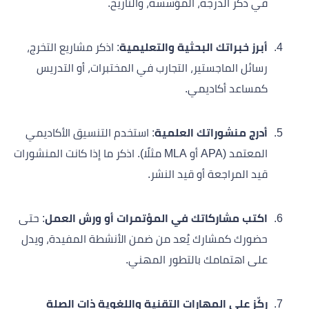
في ذكر الدرجة، المؤسسة، والتاريخ.
أبرز خبراتك البحثية والتعليمية
: اذكر مشاريع التخرج،
رسائل الماجستير، التجارب في المختبرات، أو التدريس
كمساعد أكاديمي.
أدرج منشوراتك العلمية
: استخدم التنسيق الأكاديمي
المعتمد (APA أو MLA مثلًا). اذكر ما إذا كانت المنشورات
قيد المراجعة أو قيد النشر.
اكتب مشاركاتك في المؤتمرات أو ورش العمل
: حتى
حضورك كمشارك يُعد من ضمن الأنشطة المفيدة، ويدل
على اهتمامك بالتطور المهني.
ركّز على المهارات التقنية واللغوية ذات الصلة