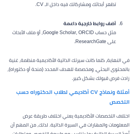
تظهر أبحاثك ومشاركاتك فيه داخل الـ CV.
أضف روابط خارجية داعمة
مثل حساب Google Scholar، ORCID، أو ملف الأبحاث
على ResearchGate.
في النهاية، كلما كانت سيرتك الذاتية الأكاديمية منظمة، غنية
بالمحتوى البحثي، ومخصصة للهدف المحدد (منحة أو دكتوراه)،
زادت فرص قبولك بشكل كبير.
أمثلة ونماذج CV أكاديمي لطلاب الدكتوراه حسب
التخصص
اختلاف التخصصات الأكاديمية يعني اختلاف طريقة عرض
المعلومات والمهارات في السيرة الذاتية. لذلك، من المهم أن
تُعدّ السيرة الذاتية بما يتناسب مع طبيعة التخصص ومتطلبات