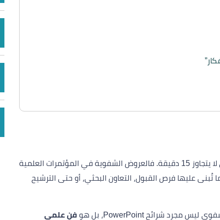
كار”
ليس سهلاً أن تضع كل جهودك البحثية في عرض شفوي لا يتجاوز 15 دقيقة. فالعروض الشفوية في المؤتمرات العلمية
ا ما تُبنى عليها فرص القبول، التعاون البحثي، أو حتى الترشيح
س مجرد شرائح PowerPoint، بل هو
فن علمي