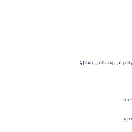
حترافي ومتكامل، يشمل:
ضحة