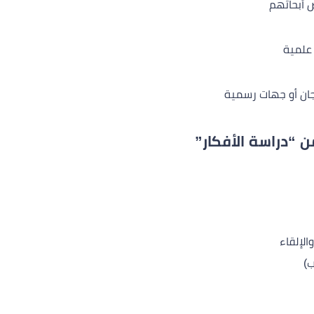
 أبحاثهم
 علمية
جان أو جهات رسمية
 “دراسة الأفكار”
لإلقاء
ب)