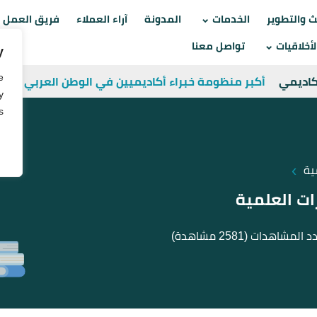
Skip
ث والتطوير
الخدمات
المدونة
آراء العملاء
فريق العمل
to
أخلاقيات
تواصل معنا
y
content
e
أكاديمي
أكبر منظومة خبراء أكاديميين في الوطن العربي
y
.
›
ية
ات العلمية
د المشاهدات
(2581 مشاهدة)