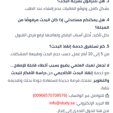
3. هل تلتزمون بسرية البحث؟
بشكل كامل، ونوقّع اتفاقيات عدم إفشاء عند الطلب.
4. هل يمكنكم مساعدتي إذا كان البحث مرفوضًا من
المجلة؟
بكل تأكيد، نُحلل أسباب الرفض ونعالجها لرفع فرص القبول.
5. كم تستغرق خدمة إنقاذ البحث؟
من 5 إلى 10 أيام عمل، حسب حجم البحث وطبيعة المشكلات.
لا تجعل تعبك العلمي يضيع بسبب أخطاء قابلة للإصلاح…
مع خدمة
إنقاذ البحث الأكاديمي
من
دراسة الأفكار للبحث
والتطوير
، نمنحك فرصة جديدة لاستعادة جودة بحثك وتقديمه
بثقة.
📩 للتواصل عبر الواتساب: (
00966570709576
)
📧 البريد الإلكتروني:
info@study.sa
نحن هنا لنحول التحدي إلى إنجاز.