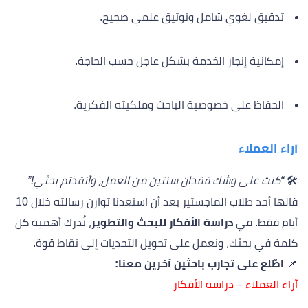
تدقيق لغوي شامل وتوثيق علمي صحيح.
إمكانية إنجاز الخدمة بشكل عاجل حسب الحاجة.
الحفاظ على خصوصية الباحث وملكيته الفكرية.
آراء العملاء
🛠️
“كنت على وشك فقدان سنتين من العمل، وأنقذتم بحثي!”
قالها أحد طلاب الماجستير بعد أن استعدنا توازن رسالته خلال 10
أيام فقط. في
دراسة الأفكار للبحث والتطوير
، نُدرك أهمية كل
كلمة في بحثك، ونعمل على تحويل التحديات إلى نقاط قوة.
📌
اطّلع على تجارب باحثين آخرين معنا:
آراء العملاء – دراسة الأفكار