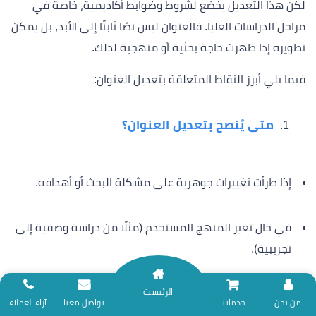
لكن هذا التعديل يخضع لشروط وضوابط أكاديمية، خاصة في
مراحل الدراسات العليا. فالعنوان ليس نصًا ثابتًا إلى الأبد، بل يمكن
تطويره إذا ظهرت حاجة بحثية أو منهجية لذلك.
فيما يلي أبرز النقاط المتعلقة بتعديل العنوان:
متى يُنصح بتعديل العنوان؟
إذا طرأت تغييرات جوهرية على مشكلة البحث أو أهدافه.
في حال تغير المنهج المستخدم (مثلًا من دراسة وصفية إلى
تجريبية).
الرئيسية
عند اكتشاف أن العنوان الأصلي مشابه جدًا لبحث منشور
نلتزم بتقديم خدمات المساندة البحثية وفق ضوابط الأمانة العلمية؛ لذا نعتذر عن
من نحن
خدماتنا
تواصل معنا
آراء العملاء
حديثًا.