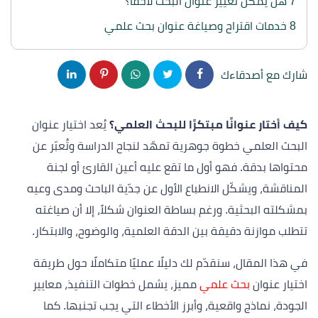
7
هل يمكن تغيير عنوان البحث لاحقًا؟
8
خدمات اقتراح وصياغة عنوان بحث علمي
شارك مع أصدقاءك
كيف أختار عنوانًا مبتكرًا للبحث العلمي؟
يُعد اختيار عنوان
البحث العلمي خطوة جوهرية تمهّد لنجاح الدراسة وتُعبّر عن
محتواها بدقة. فهو أول ما تقع عليه أعين القارئ أو لجنة
المناقشة، ويشكّل الانطباع الأول عن جدّية الباحث ومدى وعيه
بمشكلته البحثية. ورغم بساطة العنوان شكلاً، إلا أن صياغته
تتطلب موازنة دقيقة بين الدقة العلمية، والوضوح، والابتكار.
في هذا المقال، سنقدّم لك دليلًا عمليًا متكاملًا حول طريقة
اختيار عنوان
بحث علمي
مميز، يشمل خطوات التنفيذ، معايير
الجودة، نماذج واقعية، وأبرز الأخطاء التي يجب تجنبها. كما